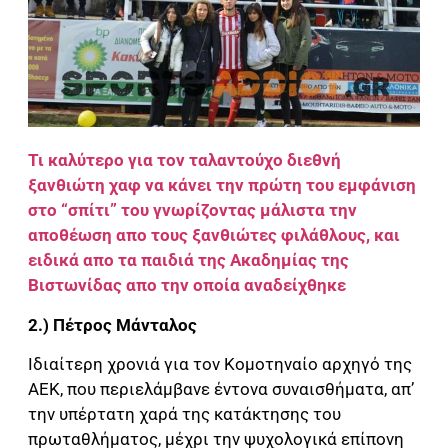
Τι καλύτερο για τον ταλαντούχο διεθνή
ξανθιώτη χαφ να κάνει την πρώτη του εμφάνιση
στο “σπίτι” του γνωρίζοντας μάλιστα την
αποθέωση απο τους ξανθιώτες φιλάθλους, και
ειδικά απο τα παιδιά της Ακαδημίας της
Βιστωνίδας απο την οποία αναδείχθηκε
2.) Πέτρος Μάνταλος
Ιδιαίτερη χρονιά για τον Κομοτηναίο αρχηγό της
ΑΕΚ, που περιελάμβανε έντονα συναισθήματα, απ’
την υπέρτατη χαρά της κατάκτησης του
πρωταθλήματος, μέχρι την ψυχολογικά επίπονη