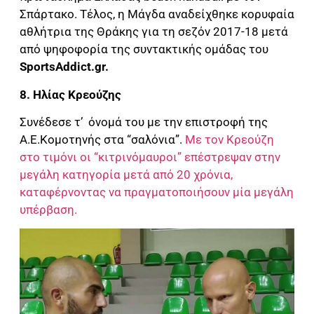
Σπάρτακο. Τέλος, η Μάγδα αναδείχθηκε κορυφαία
αθλήτρια της Θράκης για τη σεζόν 2017-18 μετά
από ψηφοφορία της συντακτικής ομάδας του
SportsAddict.gr.
8. Ηλίας Κρεούζης
Συνέδεσε τ’ όνομά του με την επιστροφή της
Α.Ε.Κομοτηνής στα “σαλόνια”.
Με τον Κρεούζη
στο τιμόνι οι “κιτρινόμαυροι” επέστρεψαν στην
μεγάλη κατηγορία μετά από 20 χρόνια,
καταφέρνοντας να πραγματοποιήσουν μία μεγάλη
υπέρβαση.