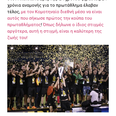
χρόνια αναμονής για το πρωτάθλημα έλαβαν
τέλος,
με τον Κομοτηναίο διεθνή μέσο να είναι
αυτός που σήκωσε πρώτος την κούπα του
πρωταθλήματος
!
Όπως δήλωνε ο ίδιος στιγμές
αργότερα, αυτή η στιγμή, είναι η καλύτερη της
ζωής του!