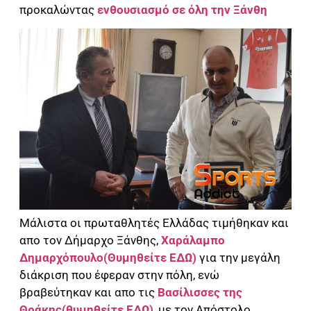
προκαλώντας
ενθουσιασμό σε όλη την Ξάνθη
Μάλιστα οι πρωταθλητές Ελλάδας τιμήθηκαν και
απο τον Δήμαρχο Ξάνθης,
Χαράλαμπο
Δημαρχόπουλο(Θυμηθείτε ΕΔΩ)
για την μεγάλη
διάκριση που έφεραν στην πόλη, ενώ
βραβεύτηκαν και απο τις
Βασίλισσες της
Θράκης(θυμηθείτε ΕΔΩ)
, με τον Απόστολο