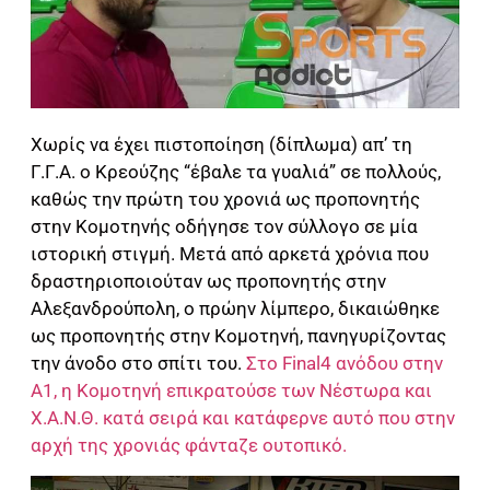
Χωρίς να έχει πιστοποίηση (δίπλωμα) απ’ τη
Γ.Γ.Α. ο Κρεούζης “έβαλε τα γυαλιά” σε πολλούς,
καθώς την πρώτη του χρονιά ως προπονητής
στην Κομοτηνής οδήγησε τον σύλλογο σε μία
ιστορική στιγμή. Μετά από αρκετά χρόνια που
δραστηριοποιούταν ως προπονητής στην
Αλεξανδρούπολη, ο πρώην λίμπερο, δικαιώθηκε
ως προπονητής στην Κομοτηνή, πανηγυρίζοντας
την άνοδο στο σπίτι του.
Στο Final4 ανόδου στην
Α1, η Κομοτηνή επικρατούσε των Νέστωρα και
Χ.Α.Ν.Θ. κατά σειρά και κατάφερνε αυτό που στην
αρχή της χρονιάς φάνταζε ουτοπικό.