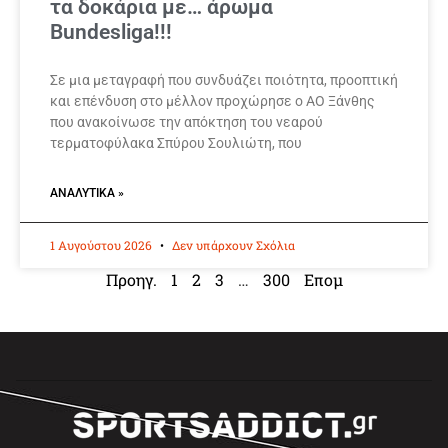
τα δοκάρια με… άρωμα
Bundesliga!!!
Σε μια μεταγραφή που συνδυάζει ποιότητα, προοπτική
και επένδυση στο μέλλον προχώρησε ο ΑΟ Ξάνθης
που ανακοίνωσε την απόκτηση του νεαρού
τερματοφύλακα Σπύρου Σουλιώτη, που
ΑΝΑΛΥΤΙΚΆ »
1 Αυγούστου 2026
Δεν υπάρχουν Σχόλια
Προηγ.
1
2
3
…
300
Επομ