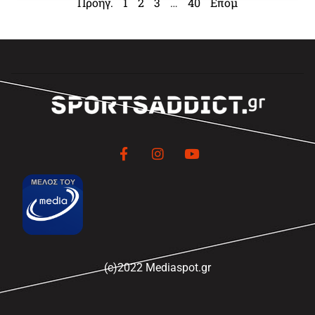
Προηγ.
1
2
3
…
40
Επομ
(c)2022 Mediaspot.gr