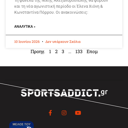
Τη φανέλα της Νίκης Αλεξανδρούπολης θα φορούν
και τη νέα αγωνιστική περίοδο οι Έλενα Χιόνη &
Κωνσταντίνα Πόρρου. Οι ανακοινώσεις:
ΑΝΑΛΥΤΙΚΆ »
10 Ιουνίου 2026
Δεν υπάρχουν Σχόλια
Προηγ.
1
2
3
…
133
Επομ