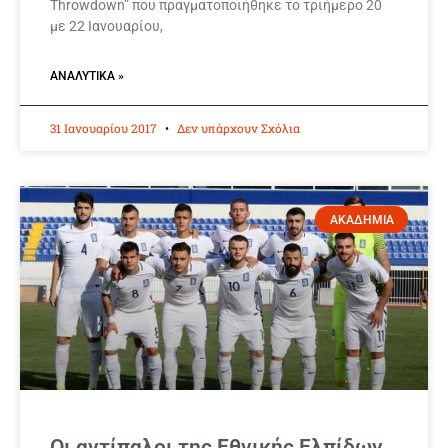
Throwdown” που πραγματοποιήθηκε το τριήμερο 20
με 22 Ιανουαρίου,
ΑΝΑΛΥΤΙΚΆ »
31 Ιανουαρίου 2017
Δεν υπάρχουν Σχόλια
ΑΚΑΔΗΜΙΑ
Οι αντίπαλοι της Εθνικής Ελπίδων