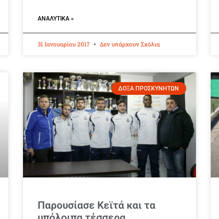
ΑΝΑΛΥΤΙΚΆ »
31 Ιανουαρίου 2017
Δεν υπάρχουν Σχόλια
ΔΟΞΑ ΠΡΟΣΚΥΝΗΤΩΝ
Παρουσίασε Κεϊτά και τα
υπόλοιπα τέσσερα