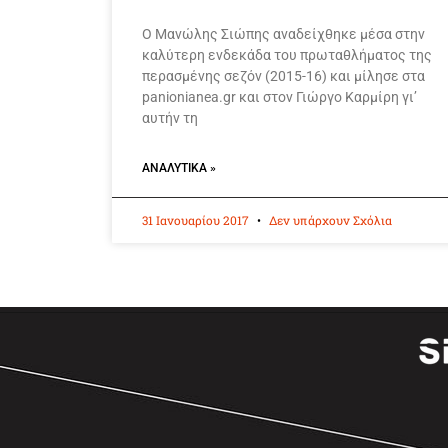
Ο Μανώλης Σιώπης αναδείχθηκε μέσα στην
καλύτερη ενδεκάδα του πρωταθλήματος της
περασμένης σεζόν (2015-16) και μίλησε στα
panionianea.gr και στον Γιώργο Καρμίρη γι’
αυτήν τη
ΑΝΑΛΥΤΙΚΆ »
31 Ιανουαρίου 2017
Δεν υπάρχουν Σχόλια