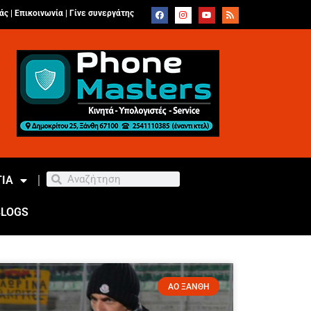
άς |
Επικοινωνία
|
Γίνε συνεργάτης
ΙΑ
BLOGS
ΑΟ ΞΑΝΘΗ