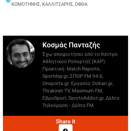
ΚΟΜΟΤΗΝΗΣ
,
ΚΑΛΛΙΤΣΑΡΗΣ
,
ΟΦΘΑ
Κοσμάς Πανταζής
Έχω αποφοιτήσει από το Κέντρο
Αθλητικού Ρεπορτάζ (ΚΑΡ).
Πρακτική: Match Reports,
Sportday.gr, ΣΠΟΡ FM 94.6,
Onsports.gr. Εργασία: Dokari.gr,
Thrakinet TV, Maximum FM,
ΕβροSport, SportsAddict.gr, Δέλτα
Τηλεόραση - Δέλτα FM.
Share it