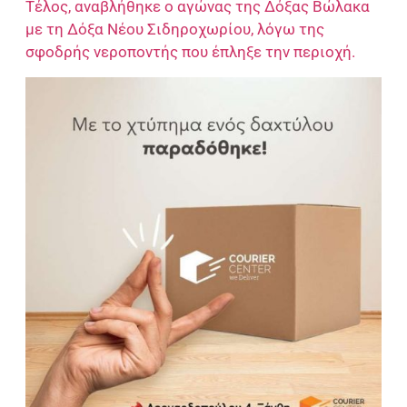
Τέλος, αναβλήθηκε ο αγώνας της Δόξας Βώλακα
με τη Δόξα Νέου Σιδηροχωρίου, λόγω της
σφοδρής νεροποντής που έπληξε την περιοχή.