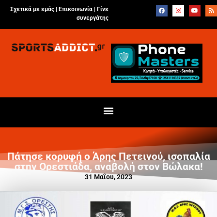
Σχετικά με εμάς |
Επικοινωνία
|
Γίνε
συνεργάτης
Πάτησε κορυφή ο Άρης Πετεινού, ισοπαλία
στην Ορεστιάδα, αναβολή στον Βώλακα!
31 Μαΐου, 2023