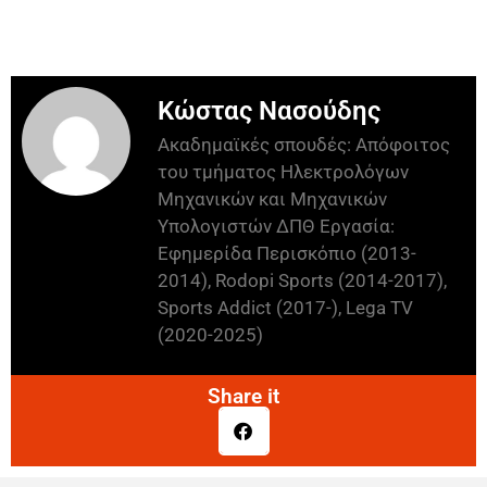
Κώστας Νασούδης
Ακαδημαϊκές σπουδές: Απόφοιτος
του τμήματος Ηλεκτρολόγων
Μηχανικών και Μηχανικών
Υπολογιστών ΔΠΘ Εργασία:
Εφημερίδα Περισκόπιο (2013-
2014), Rodopi Sports (2014-2017),
Sports Addict (2017-), Lega TV
(2020-2025)
Share it