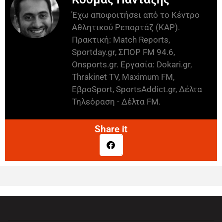
Έχω αποφοιτήσει από το Κέντρο
Αθλητικού Ρεπορτάζ (ΚΑΡ).
Πρακτική: Match Reports,
Sportday.gr, ΣΠΟΡ FM 94.6,
Onsports.gr. Εργασία: Dokari.gr,
Thrakinet TV, Maximum FM,
ΕβροSport, SportsAddict.gr, Δέλτα
Τηλεόραση - Δέλτα FM.
Share it