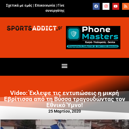
Σχετικά με εμάς |
Επικοινωνία
|
Γίνε
συνεργάτης
Video: Έκλεψε τις εντυπώσεις η μικρή
Εβρίτισσα από τη Βύσσα τραγουδώντας τον
Εθνικό Ύμνο!
25 Μαρτίου, 2020