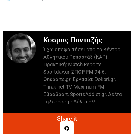
Κοσμάς Πανταζής
Έχω αποφοιτήσει από το Κέντρο
Αθλητικού Ρεπορτάζ (ΚΑΡ).
Πρακτική: Match Reports,
Sportday.gr, ΣΠΟΡ FM 94.6,
Onsports.gr. Εργασία: Dokari.gr,
Thrakinet TV, Maximum FM,
ΕβροSport, SportsAddict.gr, Δέλτα
Τηλεόραση - Δέλτα FM.
Share it