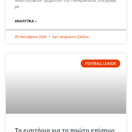
αναπτυξιακών τμημάτων του Πανθρακικού, υπέγραψε
με
ΑΝΑΛΥΤΙΚΆ »
25 Οκτωβρίου 2016
Δεν υπάρχουν Σχόλια
FOOTBALL LEAGUE
Τα εισιτήρια για το πρώτο επίσημο