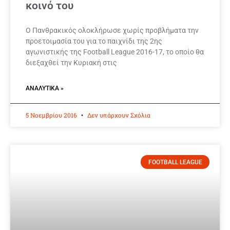
κοινό του
Ο Πανθρακικός ολοκλήρωσε χωρίς προβλήματα την
προετοιμασία του για το παιχνίδι της 2ης
αγωνιστικής της Football League 2016-17, το οποίο θα
διεξαχθεί την Κυριακή στις
ΑΝΑΛΥΤΙΚΆ »
5 Νοεμβρίου 2016
Δεν υπάρχουν Σχόλια
FOOTBALL LEAGUE