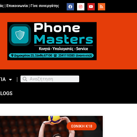
άς |
Επικοινωνία
|
Γίνε συνεργάτης
ΙΑ
BLOGS
ΕΘΝΙΚΗ Κ18