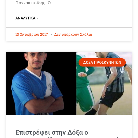
Γιαννακιτσίδης. Ο
ΑΝΑΛΥΤΙΚΆ »
13 Οκτωβρίου 2017
Δεν υπάρχουν Σχόλια
ΔΟΞΑ ΠΡΟΣΚΥΝΗΤΩΝ
Επιστρέφει στην Δόξα ο