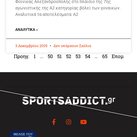
Φοίνικας Αλεξανδρούπολης στο πλαίσιο της 7ης
αγωνιστικής της Α2 κατηγορίας βόλεϊ των γυναικών.
Αναλυτικά τα αποτελέσματα: Α2
ΑΝΑΛΥΤΙΚΆ »
3 Δεκεμβρίου 2019
Δεν υπάρχουν Σχόλια
Προηγ.
1
…
50
51
52
53
54
…
65
Επομ