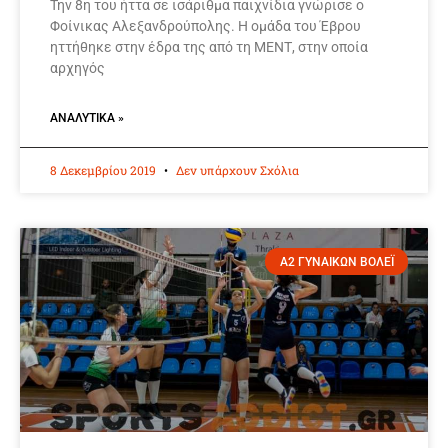
Την 8η του ήττα σε ισάριθμα παιχνίδια γνώρισε ο
Φοίνικας Αλεξανδρούπολης. Η ομάδα του Έβρου
ηττήθηκε στην έδρα της από τη ΜΕΝΤ, στην οποία
αρχηγός
ΑΝΑΛΥΤΙΚΆ »
8 Δεκεμβρίου 2019
Δεν υπάρχουν Σχόλια
Α2 ΓΥΝΑΙΚΩΝ ΒΟΛΕΪ