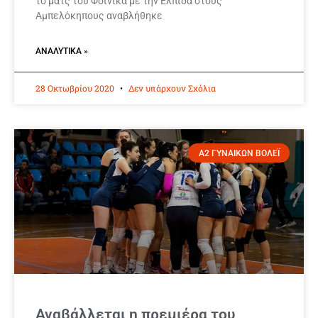
το ματς του Φοίνικα με την Ελπίδα στους
Αμπελόκηπους αναβλήθηκε
ΑΝΑΛΥΤΙΚΆ »
28 Οκτωβρίου 2020
Δεν υπάρχουν Σχόλια
Α2 ΓΥΝΑΙΚΩΝ ΒΟΛΕΪ
Αναβάλλεται η πρεμιέρα του