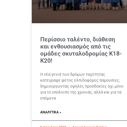
Περίσσιο ταλέντο, διάθεση
και ενθουσιασμός από τις
ομάδες σκυταλοδρομίας Κ18-
Κ20!
Η νέα γενιά των δρόμων ταχύτητας
κατέγραψε φέτος ελπιδοφόρες παρουσίες,
δημιουργώντας υψηλές προσδοκίες όχι μόνο
για το υπόλοιπο της χρονιάς, αλλά και για τα
επόμενα
ΑΝΑΛΥΤΙΚΆ »
5 Απριλίου 2026
Δεν υπάρχουν Σχόλια