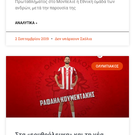
Πρωταθλήματος στο Μονπελιέ η Eθνική ομάδα των
ανδρών, μετά την παρουσία της
ΑΝΑΛΥΤΙΚΆ »
2 Σεπτεμβρίου 2019
Δεν υπάρχουν Σχόλια
ΟΛΥΜΠΙΑΚΟΣ
Στα «ερυθρόλευκα» και τη νέα