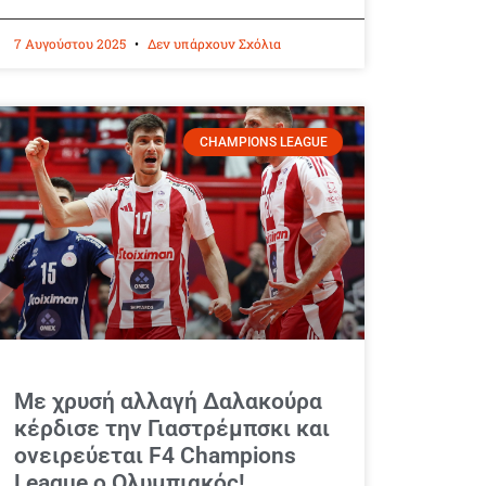
7 Αυγούστου 2025
Δεν υπάρχουν Σχόλια
CHAMPIONS LEAGUE
Με χρυσή αλλαγή Δαλακούρα
κέρδισε την Γιαστρέμπσκι και
ονειρεύεται F4 Champions
League ο Ολυμπιακός!