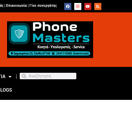
άς |
Επικοινωνία
|
Γίνε συνεργάτης
ΙΑ
BLOGS