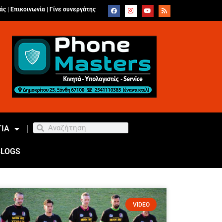
άς |
Επικοινωνία
|
Γίνε συνεργάτης
ΙΑ
BLOGS
VIDEO