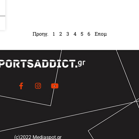
Προηγ.
1
2
3
4
5
6
Επομ
(c)2022 Mediaspot.gr