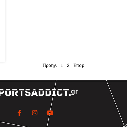
Προηγ.
1
2
Επομ