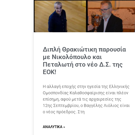
Διπλή Θρακιώτικη παρουσία
με Νικολόπουλο και
Πεταλωτή στο νέο Δ.Σ. της
ΕΟΚ!
Η αλλαγή εποχής στην ηγεσία της Ελληνικής
Ομοσπονδίας Καλαθοσφαίρισης είναι πλέον
επίσημη, αφού μετά τις αρχαιρεσίες της
12ης Σεπτεμβρίου, ο Βαγγέλης Λιόλιος είναι
ο νέος πρόεδρος. Στη
ΑΝΑΛΥΤΙΚΆ »