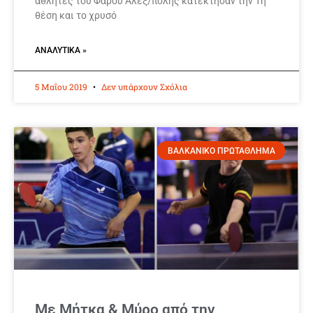
αθλητές του Φάρου Αλεξ/πολης κατέκτησαν την 1η
θέση και το χρυσό
ΑΝΑΛΥΤΙΚΆ »
5 Μαΐου 2019
Δεν υπάρχουν Σχόλια
ΒΑΛΚΑΝΙΚΟ ΠΡΩΤΑΘΛΗΜΑ
Με Μήτκα & Μύρο από την