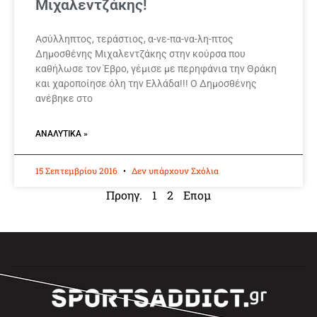
Μιχαλεντζάκης!
Ασύλληπτος, τεράστιος, α-νε-πα-να-λη-πτος
Δημοσθένης Μιχαλεντζάκης στην κούρσα που
καθήλωσε τον Έβρο, γέμισε με περηφάνια την Θράκη
και χαροποίησε όλη την Ελλάδα!!! Ο Δημοσθένης
ανέβηκε στο
ΑΝΑΛΥΤΙΚΆ »
15 Σεπτεμβρίου 2016
Δεν υπάρχουν Σχόλια
Προηγ.
1
2
Επομ