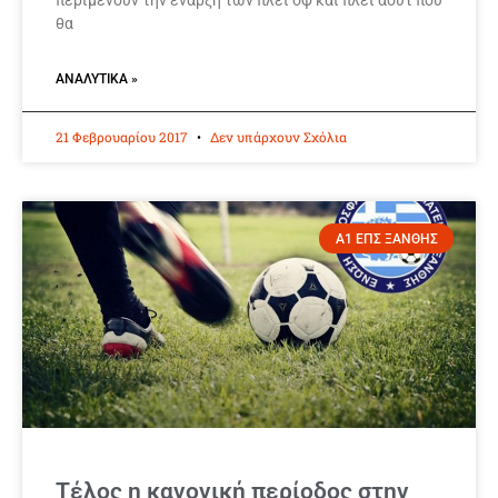
περιμένουν την έναρξη των πλέι όφ και πλέι άουτ που
θα
ΑΝΑΛΥΤΙΚΆ »
21 Φεβρουαρίου 2017
Δεν υπάρχουν Σχόλια
Α1 ΕΠΣ ΞΑΝΘΗΣ
Τέλος η κανονική περίοδος στην