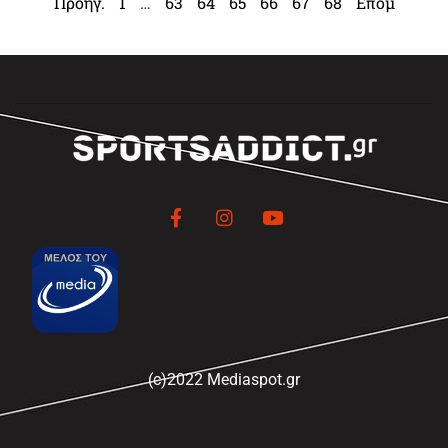
Προηγ.
1
…
63
64
65
66
67
68
Επομ
(c)2022 Mediaspot.gr