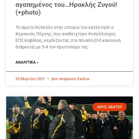
αγαπημένος του…Ηρακλής Ζυγού!
(+photo)
Το πρώτο Κύπελλο στην ιστορία του κατέκτησε ο
Κεραυνός Πέρνης, που αναδείχτηκε Κυπελλούχος
ΕΠΣ Καβάλας, κερδίζοντας στα πέναλτι(0-0 κανονική
διάρκεια) με 5-4 τον πρωτοπόρο της
ΑΝΑΛΥΤΙΚΆ »
23 Μαρτίου 2017
Δεν υπάρχουν Σχόλια
ΑΡΗΣ ΑΒΑΤΟΥ