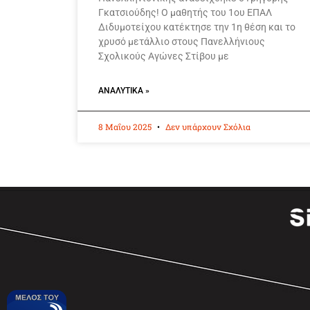
Γκατσιούδης! Ο μαθητής του 1ου ΕΠΑΛ
Διδυμοτείχου κατέκτησε την 1η θέση και το
χρυσό μετάλλιο στους Πανελλήνιους
Σχολικούς Αγώνες Στίβου με
ΑΝΑΛΥΤΙΚΆ »
8 Μαΐου 2025
Δεν υπάρχουν Σχόλια