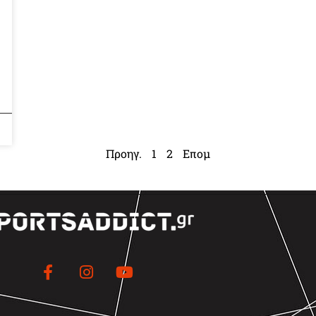
Προηγ.
1
2
Επομ