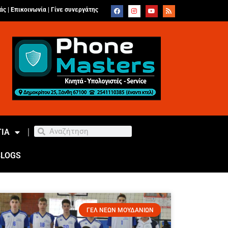
άς |
Επικοινωνία
|
Γίνε συνεργάτης
ΙΑ
BLOGS
ΓΕΛ ΝΕΩΝ ΜΟΥΔΑΝΙΩΝ