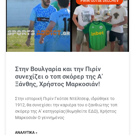
PIRIN GOTSE DELCHEV
Στην Βουλγαρία και την Πιρίν
συνεχίζει ο τοπ σκόρερ της Α’
Ξάνθης, Χρήστος Μαρκοσιάν!
Στην ιστορική Πιρίν Γκότσε Ντέλτσεφ, ιδρύθηκε το
1912, θα συνεχίσει την καριέρα του ο ξανθιώτης τοπ
σκόρερ της Α’ κατηγορίας(θυμηθείτε ΕΔΩ), Χρήστος
Μαρκοσιάν Ο γεννημένος
ΑΝΑΛΥΤΙΚΆ »