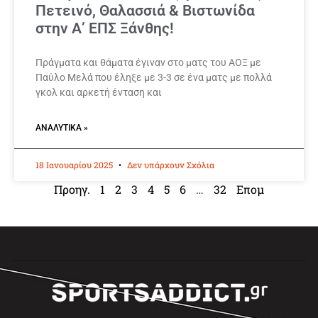
Πετεινό, Θαλασσιά & Βιστωνίδα
στην Α’ ΕΠΣ Ξάνθης!
Πράγματα και θάματα έγιναν στο ματς του ΑΟΞ με
Παύλο Μελά που έληξε με 3-3 σε ένα ματς με πολλά
γκολ και αρκετή ένταση και
ΑΝΑΛΥΤΙΚΆ »
18 Ιανουαρίου 2025
Δεν υπάρχουν Σχόλια
Προηγ.
1
2
3
4
5
6
…
32
Επομ