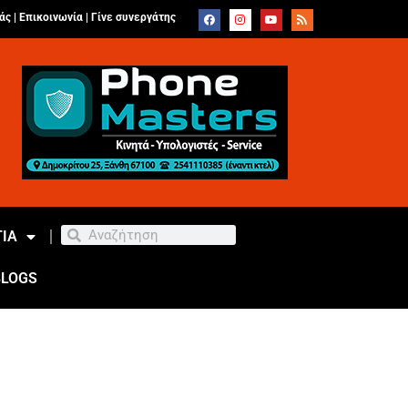
άς |
Επικοινωνία
|
Γίνε συνεργάτης
ΙΑ
BLOGS