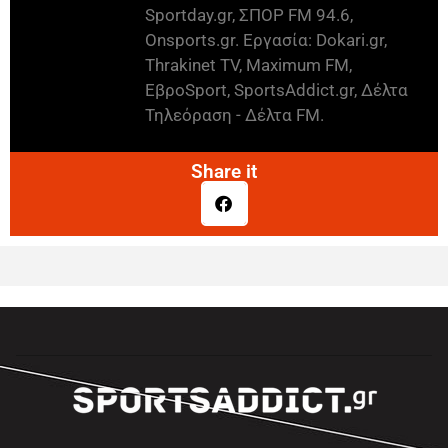
Sportday.gr, ΣΠΟΡ FM 94.6,
Onsports.gr. Εργασία: Dokari.gr,
Thrakinet TV, Maximum FM,
ΕβροSport, SportsAddict.gr, Δέλτα
Τηλεόραση - Δέλτα FM.
Share it