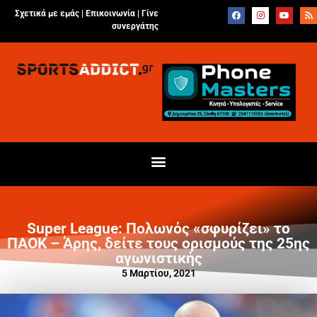
Σχετικά με εμάς |
Επικοινωνία
|
Γίνε
συνεργάτης
Super League: Πολωνός «σφυρίζει» το
ΠΑΟΚ – Άρης, δείτε τους ορισμούς της 25ης
αγωνιστικής
5 Μαρτίου, 2021