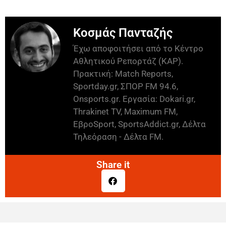
Κοσμάς Πανταζής
Έχω αποφοιτήσει από το Κέντρο
Αθλητικού Ρεπορτάζ (ΚΑΡ).
Πρακτική: Match Reports,
Sportday.gr, ΣΠΟΡ FM 94.6,
Onsports.gr. Εργασία: Dokari.gr,
Thrakinet TV, Maximum FM,
ΕβροSport, SportsAddict.gr, Δέλτα
Τηλεόραση - Δέλτα FM.
Share it