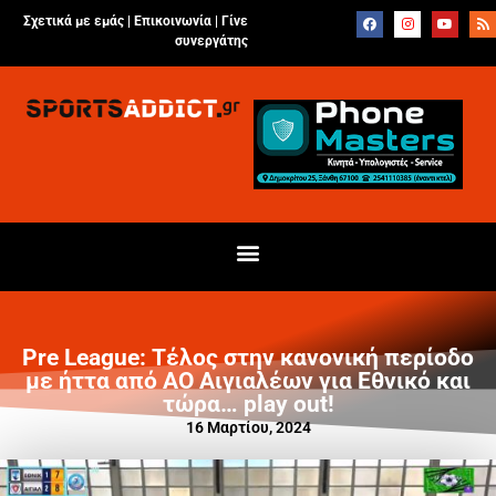
Σχετικά με εμάς |
Επικοινωνία
|
Γίνε
συνεργάτης
Pre League: Τέλος στην κανονική περίοδο
με ήττα από ΑΟ Αιγιαλέων για Εθνικό και
τώρα… play out!
16 Μαρτίου, 2024