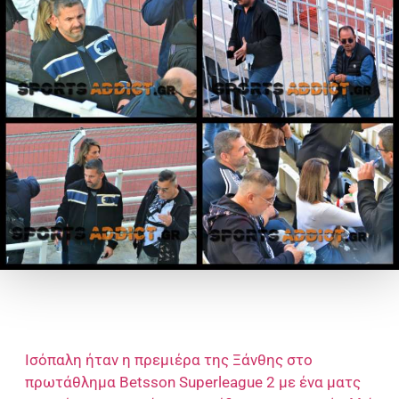
Ισόπαλη ήταν η πρεμιέρα της Ξάνθης στο
πρωτάθλημα Betsson Superleague 2 με ένα ματς