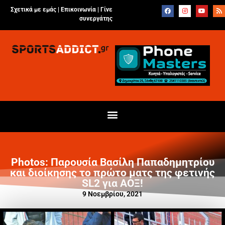
Σχετικά με εμάς |
Επικοινωνία
|
Γίνε
συνεργάτης
Photos: Παρουσία Βασίλη Παπαδημητρίου
και διοίκησης το πρώτο ματς της φετινής
SL2 για ΑΟΞ!
9 Νοεμβρίου, 2021