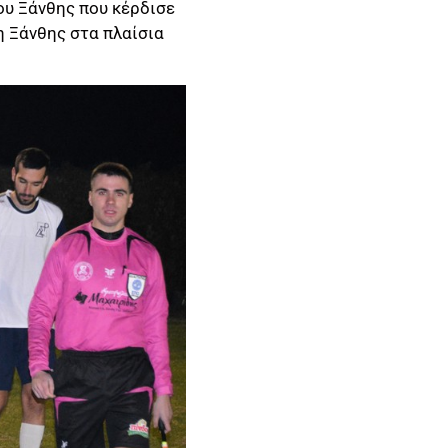
ου Ξάνθης που κέρδισε
η Ξάνθης στα πλαίσια