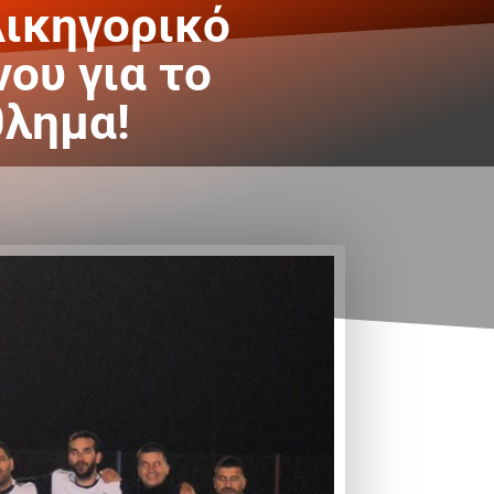
Δικηγορικό
ου για το
λημα!