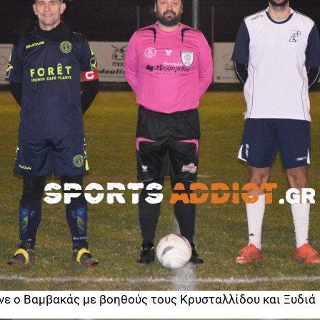
νε ο Βαμβακάς με βοηθούς τους Κρυσταλλίδου και Ξυδιά