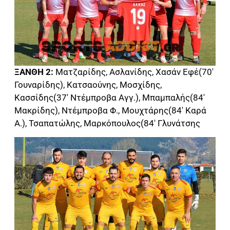
ΞΑΝΘΗ 2:
Ματζαρίδης, Ασλανίδης, Χασάν Εφέ(70′
Γουναρίδης), Κατσαούνης, Μοσχίδης,
Κασσίδης(37′ Ντέμπροβα Αγγ.), Μπαμπαλής(84′
Μακρίδης), Ντέμπροβα Φ., Μουχτάρης(84′ Καρά
Α.), Τσαπατώλης, Μαρκόπουλος(84′ Γλυνάτσης