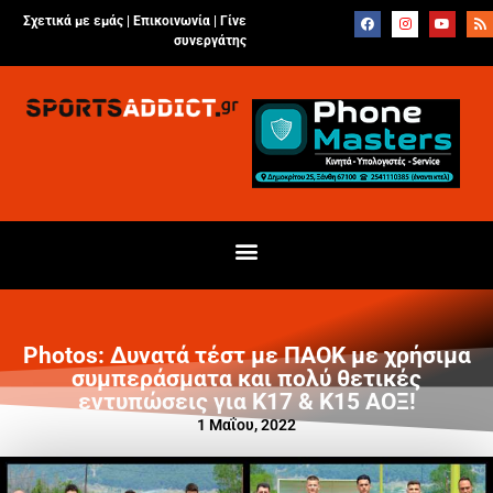
Σχετικά με εμάς |
Επικοινωνία
|
Γίνε
συνεργάτης
Photos: Δυνατά τέστ με ΠΑΟΚ με χρήσιμα
συμπεράσματα και πολύ θετικές
εντυπώσεις για Κ17 & Κ15 ΑΟΞ!
1 Μαΐου, 2022