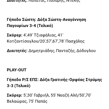
Διαιτητές:
Λαπάτας, Γιάσαρης, Ντελής
Γήπεδο Σώστη: Δόξα Σώστη-Αναγέννηση
Παγουρίων 3-4 (Τελικό)
Σκόρερ:
4′,49′ Τζιαφάλιας, 41′
Κοτζαντίσογλου/20′,57′,67′,78′ Πασχάλης
Διαιτητές:
Δημητριάδης, Πανταζής, Δόδογλου
PLAY-OUT
Γήπεδο Ρ/Σ ΕΠΣ: Δόξα Γρατινής-Ορφέας Στρύμης
3-3 (Τελικό)
Σκόρερ:
5′,30′ Γαβριήλ, 55′ Νεαζή Αλή/50′,70′
Βελαώρας, 75′ Παπάς