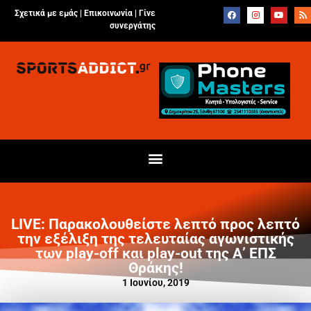
Σχετικά με εμάς |
Επικοινωνία
|
Γίνε
συνεργάτης
LIVE: Παρακολουθείστε λεπτό προς λεπτό
την εξέλιξη της τελευταίας αγωνιστικής
των play-off και play-out της Α’ ΕΠΣ
Θράκης!
1 Ιουνίου, 2019