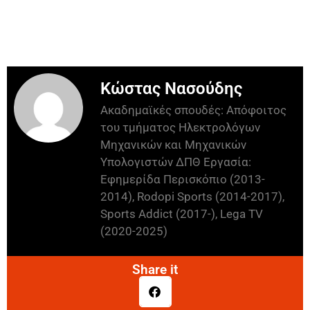
Κώστας Νασούδης
Ακαδημαϊκές σπουδές: Απόφοιτος
του τμήματος Ηλεκτρολόγων
Μηχανικών και Μηχανικών
Υπολογιστών ΔΠΘ Εργασία:
Εφημερίδα Περισκόπιο (2013-
2014), Rodopi Sports (2014-2017),
Sports Addict (2017-), Lega TV
(2020-2025)
Share it