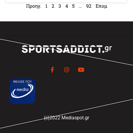
Προηγ.
1
2
3
4
5
…
92
Επομ
(c)2022 Mediaspot.gr