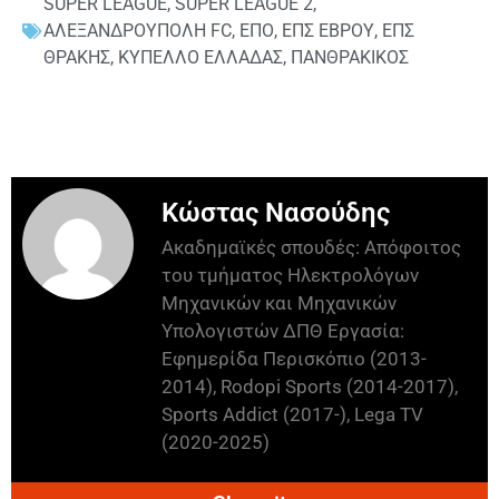
SUPER LEAGUE
,
SUPER LEAGUE 2
,
ΑΛΕΞΑΝΔΡΟΥΠΟΛΗ FC
,
ΕΠΟ
,
ΕΠΣ ΕΒΡΟΥ
,
ΕΠΣ
ΘΡΑΚΗΣ
,
ΚΥΠΕΛΛΟ ΕΛΛΑΔΑΣ
,
ΠΑΝΘΡΑΚΙΚΟΣ
Κώστας Νασούδης
Ακαδημαϊκές σπουδές: Απόφοιτος
του τμήματος Ηλεκτρολόγων
Μηχανικών και Μηχανικών
Υπολογιστών ΔΠΘ Εργασία:
Εφημερίδα Περισκόπιο (2013-
2014), Rodopi Sports (2014-2017),
Sports Addict (2017-), Lega TV
(2020-2025)