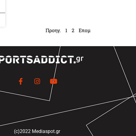
Προηγ.
1
2
Επομ
(c)2022 Mediaspot.gr