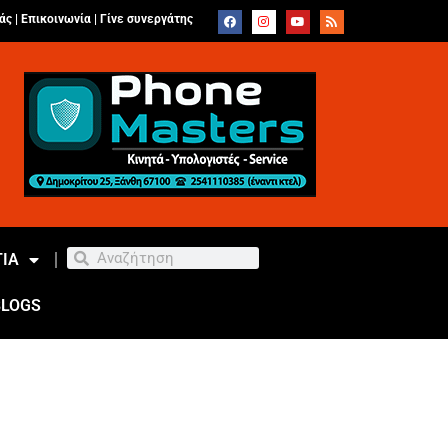
άς |
Επικοινωνία
|
Γίνε συνεργάτης
ΙΑ
BLOGS