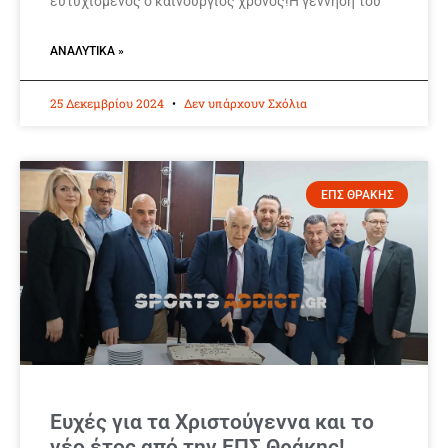
ευτυχισμένος ο καινούργιος χρόνος!Η γέννηση του
ΑΝΑΛΥΤΙΚΆ »
25 Δεκεμβρίου 2024
Δεν υπάρχουν Σχόλια
ΕΠΣ ΘΡΑΚΗΣ
Ευχές για τα Χριστούγεννα και το
νέο έτος από την ΕΠΣ Θράκης!