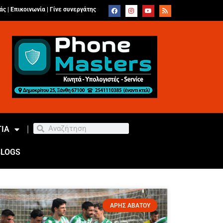
άς |
Επικοινωνία
|
Γίνε συνεργάτης
ΙΑ
BLOGS
ΑΡΗΣ ΑΒΑΤΟΥ