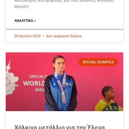
Αλέξανδρος Κατηκαρίδης για τους διεθνείς Φιλικούς
αγώνες
ΑΝΑΛΥΤΙΚΆ »
29 Ιουνίου 2023
Δεν υπάρχουν Σχόλια
SPECIAL OLYMPICS
Χάλκινο μετάλλιο για την Έλενα