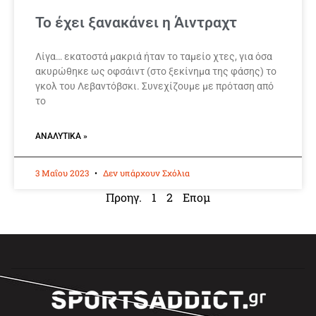
Το έχει ξανακάνει η Άιντραχτ
Λίγα… εκατοστά μακριά ήταν το ταμείο χτες, για όσα
ακυρώθηκε ως οφσάιντ (στο ξεκίνημα της φάσης) το
γκολ του Λεβαντόβσκι. Συνεχίζουμε με πρόταση από
το
ΑΝΑΛΥΤΙΚΆ »
3 Μαΐου 2023
Δεν υπάρχουν Σχόλια
Προηγ.
1
2
Επομ