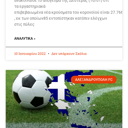
ανακοίνωσε το απόγευμα της Δευτέρας (10/01) ότι
τα εργαστηριακά
επιβεβαιωμένα νέα κρούσματα του κορονοϊού είναι 27.766
, εκ των οποίων85 εντοπίστηκαν κατόπιν ελέγχων
στις πύλες
ΑΝΑΛΥΤΙΚΆ »
10 Ιανουαρίου 2022
Δεν υπάρχουν Σχόλια
ΑΛΕΞΑΝΔΡΟΥΠΟΛΗ FC