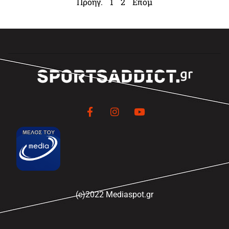
Προηγ.
1
2
Επομ
(c)2022 Mediaspot.gr