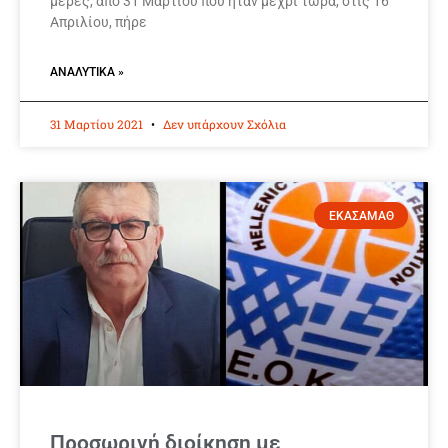
μέρες, από 31 Μαρτίου που ήταν μέχρι τώρα, στις 16
Απριλίου, πήρε
ΑΝΑΛΥΤΙΚΆ »
31 Μαρτίου 2021
Δεν υπάρχουν Σχόλια
ΕΚΑΣΑΜΑΘ
Προσωρινή διοίκηση με