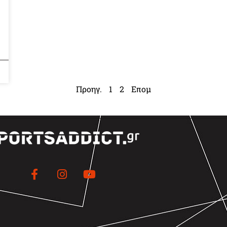
Προηγ.
1
2
Επομ