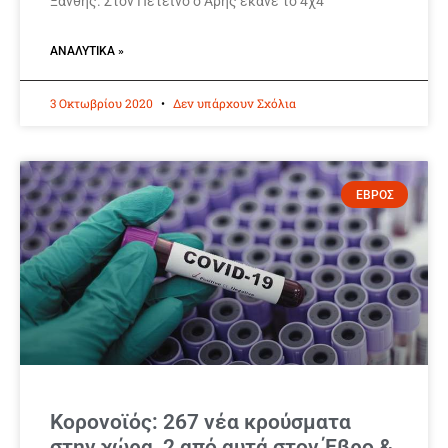
Ξάνθης. Στον Πετεινό ο Άρης έκανε το 4χ4
ΑΝΑΛΥΤΙΚΆ »
3 Οκτωβρίου 2020
Δεν υπάρχουν Σχόλια
ΕΒΡΟΣ
Κορονοϊός: 267 νέα κρούσματα
στην χώρα, 2 από αυτά στον Έβρο &