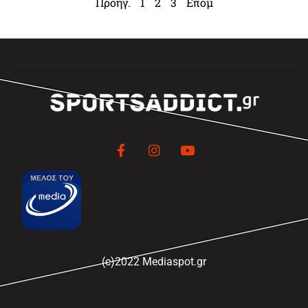
Προηγ.
1
2
3
Επομ
(c)2022 Mediaspot.gr