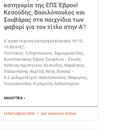
κατηγορία της ΕΠΣ Έβρου!
Κεσούδης, Βασιλόπουλος και
Σουβάρας στα παιχνίδια των
φαβορί για τον τίτλο στην Α’!
Α’ ερασιτεχνική κατηγορία Κυριακή 16/10,
16:30 ΑΛΕΞ −
Ποντιακός: Σιδηρόπουλος, Σαμουρκασίδης,
Κωνσταντάκης Έβρος Σουφλίου − Ένωση
Άνθειας/Αριστείνου: Κεσούδης, Καραΐσκος,
Παλαιοπάνης Ακρίτας Νέας Βύσσας −
Α.Ε.Διδυμοτείχου: Βασιλόπουλος, Μπρίμπος,
Γεωργακούδης Ατρόμητος Ασπρονερίου
ΑΝΑΛΥΤΙΚΆ »
14 Οκτωβρίου 2016
Δεν υπάρχουν Σχόλια